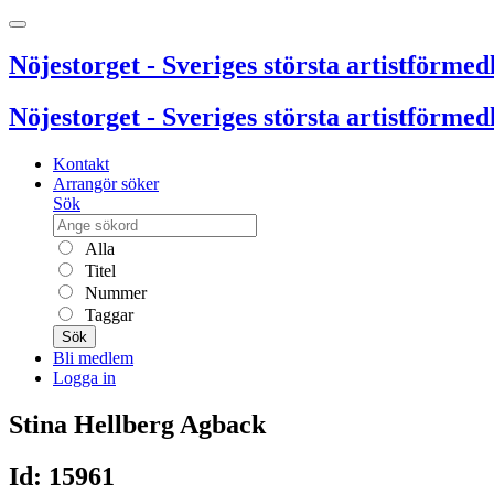
Nöjestorget - Sveriges största artistförmedl
Nöjestorget - Sveriges största artistförmedl
Kontakt
Arrangör söker
Sök
Alla
Titel
Nummer
Taggar
Sök
Bli medlem
Logga in
Stina Hellberg Agback
Id: 15961