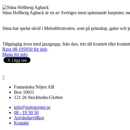
Stina Hellberg Agback är en av Sveriges mest spännande harpister, med 
Stina har spelat såväl i Melodifestivalen, som på prinsdop, galor och p
Tillgänglig även med jazzgrupp, från duo, trio till kvartett eller kvintet
Ring 08-195050 för info
Maila för info
^
Fantastiska Nöjen AB
Box 10011
121 26 Stockholm-Globen
info@nojestorget.se
08 - 19 50 50
Användarvillkor
Kontakt