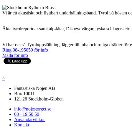
Vi är ett akustiskt och flyttbart underhållningsband. Tyrol på hösten 
Äkta tyrolreportoar samt alp-låtar, Disneydvärgar, tyska schlagers etc.
Vi har också Tyroluppställning, lägger till tuba och roliga dräkter för 
Ring 08-195050 för info
Maila för info
^
Fantastiska Nöjen AB
Box 10011
121 26 Stockholm-Globen
info@nojestorget.se
08 - 19 50 50
Användarvillkor
Kontakt