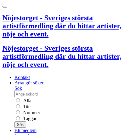
Nöjestorget - Sveriges största
artistförmedling där du hittar artister,
nöje och event.
Nöjestorget - Sveriges största
artistförmedling där du hittar artister,
nöje och event.
Kontakt
Arrangör söker
Sök
Alla
Titel
Nummer
Taggar
Sök
Bli medlem