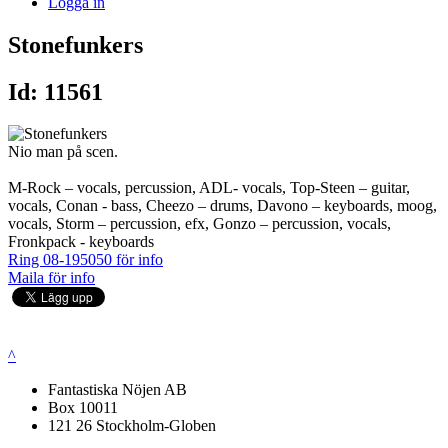
Logga in
Stonefunkers
Id: 11561
Nio man på scen.
M-Rock – vocals, percussion, ADL- vocals, Top-Steen – guitar,
vocals, Conan - bass, Cheezo – drums, Davono – keyboards, moog,
vocals, Storm – percussion, efx, Gonzo – percussion, vocals,
Fronkpack - keyboards
Ring 08-195050 för info
Maila för info
^
Fantastiska Nöjen AB
Box 10011
121 26 Stockholm-Globen