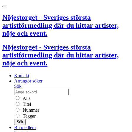
Nöjestorget - Sveriges största
artistförmedling där du hittar artister,
nöje och event.
Nöjestorget - Sveriges största
artistförmedling där du hittar artister,
nöje och event.
Kontakt
Arrangör söker
Sök
Alla
Titel
Nummer
Taggar
Sök
Bli medlem