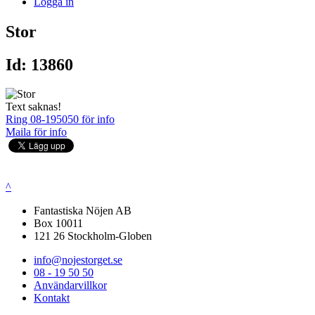
Logga in
Stor
Id: 13860
Text saknas!
Ring 08-195050 för info
Maila för info
^
Fantastiska Nöjen AB
Box 10011
121 26 Stockholm-Globen
info@nojestorget.se
08 - 19 50 50
Användarvillkor
Kontakt