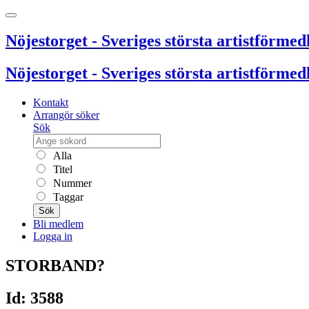
Nöjestorget - Sveriges största artistförmedl
Nöjestorget - Sveriges största artistförmedl
Kontakt
Arrangör söker
Sök
Alla
Titel
Nummer
Taggar
Sök
Bli medlem
Logga in
STORBAND?
Id: 3588