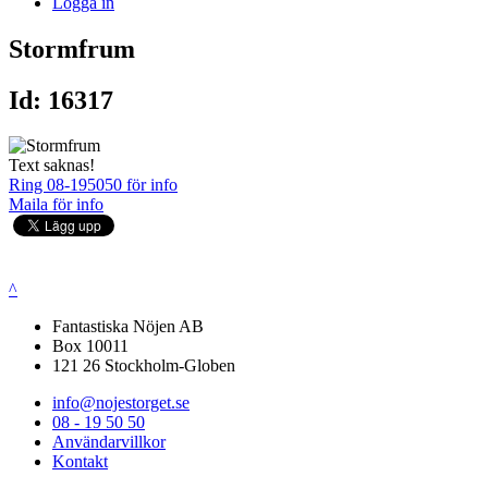
Logga in
Stormfrum
Id: 16317
Text saknas!
Ring 08-195050 för info
Maila för info
^
Fantastiska Nöjen AB
Box 10011
121 26 Stockholm-Globen
info@nojestorget.se
08 - 19 50 50
Användarvillkor
Kontakt