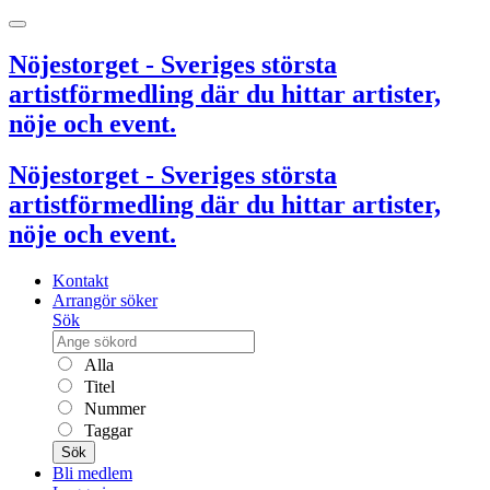
Nöjestorget - Sveriges största
artistförmedling där du hittar artister,
nöje och event.
Nöjestorget - Sveriges största
artistförmedling där du hittar artister,
nöje och event.
Kontakt
Arrangör söker
Sök
Alla
Titel
Nummer
Taggar
Sök
Bli medlem