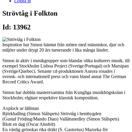
Logga in
Strövtåg i Folkton
Id: 13962
Inspiration har Simon hämtat från möten med människor, djur och
miljöer under drygt 20 års turnerande i lika många länder.
Simon är aktiv i musikgrupper som blandar olika kulturers musik, till
exempel Stockholm Lisboa Project (Sverige/Portugal) och Marsipan
(Sverige/Quebec). Senaste cd-produktionen Aurora rosades i
svensk- och internationell press och vann bland annat The German
Record Critics Award.
Simon har dubbla masterexamina från Kungliga musikhögskolan i
Stockholm; elgitarr respektive klassisk komposition.
Axplock ur låtlistan
Björkhalling (Simon Stålspets) Strövtåg i hembygden
(Gustaf Fröding/Mando Diao) Vallåtsmedley (Simon Stålspets)
Blott en dag (Oscar Ahnfelt)
En vänlig grönskas rika dräkt (S. Gastorius) Mazurka för