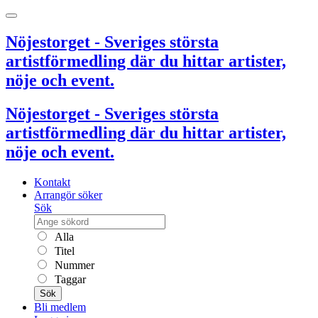
Nöjestorget - Sveriges största
artistförmedling där du hittar artister,
nöje och event.
Nöjestorget - Sveriges största
artistförmedling där du hittar artister,
nöje och event.
Kontakt
Arrangör söker
Sök
Alla
Titel
Nummer
Taggar
Sök
Bli medlem