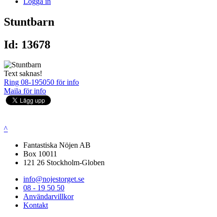
Logga in
Stuntbarn
Id: 13678
Text saknas!
Ring 08-195050 för info
Maila för info
^
Fantastiska Nöjen AB
Box 10011
121 26 Stockholm-Globen
info@nojestorget.se
08 - 19 50 50
Användarvillkor
Kontakt