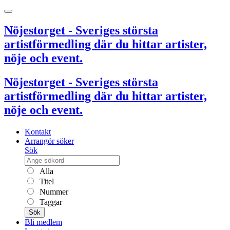
Nöjestorget - Sveriges största
artistförmedling där du hittar artister,
nöje och event.
Nöjestorget - Sveriges största
artistförmedling där du hittar artister,
nöje och event.
Kontakt
Arrangör söker
Sök
Alla
Titel
Nummer
Taggar
Sök
Bli medlem