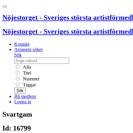
Nöjestorget - Sveriges största artistförmedl
Nöjestorget - Sveriges största artistförmedl
Kontakt
Arrangör söker
Sök
Alla
Titel
Nummer
Taggar
Sök
Bli medlem
Logga in
Svartgam
Id: 16799