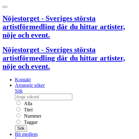
Nöjestorget - Sveriges största
artistförmedling där du hittar artister,
nöje och event.
Nöjestorget - Sveriges största
artistförmedling där du hittar artister,
nöje och event.
Kontakt
Arrangör söker
Sök
Alla
Titel
Nummer
Taggar
Sök
Bli medlem