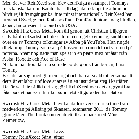
Men det var ReinXeed som blev det riktiga avstampet i Tommys
musikaliska karriär. Bandet har till dags dato släppt tre album och
blivit rejält framgångsrika, inte minst internationellt. ReinXeed har
turnerat i Sverige men fanbases finns framförallt utomlands; i Indien,
Japan, Indonesien, Holland och USA.
Swedish Hitz Goes Metal kom till genom att Christian Liljegren,
själv hårdrocksartist och dessutom med eget skivbolag, snubblade
över en av Tommys tolkningar av Abba på YouTube. Han ringde
direkt upp Tommy, som satt på bussen men omedelbart var med på
noterna. Snart nog hade man spelat in en platta med hitlåtar från
Abba, Roxette och Ace of Base.
Nu kan man höra låtarna som de borde gjorts från början, flinar
Tommy.
Fast det är sagt med glimten i ögat och han är snabb att erkänna att
detta är ett labour of love snarare än ett utstuderat steg i karriären.
Det är väl inte så likt det jag gör i ReinXeed men det är grymt bra
låtar, så det har varit hur kul som helst att göra den här plattan.
Swedish Hitz Goes Metal blev kända för svenska folket med sin
medverkan på Allsång på Skansen, sommaren 2011, då Tommy
gjorde låten The Look som en duett tillsammans med Måns
Zelmerlöw,
Swedish Hitz Goes Metal Live:
Tommy ReinXeed: Sång, gitarr