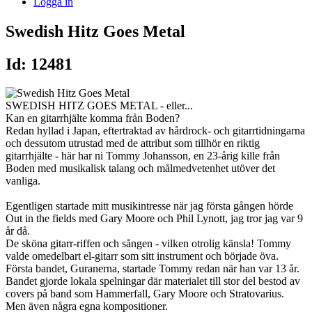
Logga in
Swedish Hitz Goes Metal
Id: 12481
SWEDISH HITZ GOES METAL - eller...
Kan en gitarrhjälte komma från Boden?
Redan hyllad i Japan, eftertraktad av hårdrock- och gitarrtidningarna
och dessutom utrustad med de attribut som tillhör en riktig
gitarrhjälte - här har ni Tommy Johansson, en 23-årig kille från
Boden med musikalisk talang och målmedvetenhet utöver det
vanliga.
Egentligen startade mitt musikintresse när jag första gången hörde
Out in the fields med Gary Moore och Phil Lynott, jag tror jag var 9
år då.
De sköna gitarr-riffen och sången - vilken otrolig känsla! Tommy
valde omedelbart el-gitarr som sitt instrument och började öva.
Första bandet, Guranerna, startade Tommy redan när han var 13 år.
Bandet gjorde lokala spelningar där materialet till stor del bestod av
covers på band som Hammerfall, Gary Moore och Stratovarius.
Men även några egna kompositioner.