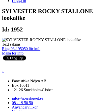
Logga in
SYLVESTER ROCKY STALLONE
lookalike
Id: 1952
Text saknas!
Ring 08-195050 för info
Maila för info
^
Fantastiska Nöjen AB
Box 10011
121 26 Stockholm-Globen
info@nojestorget.se
08 - 19 50 50
Användarvillkor