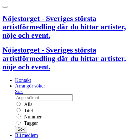
Nöjestorget - Sveriges största
artistförmedling där du hittar artister,
nöje och event.
Nöjestorget - Sveriges största
artistförmedling där du hittar artister,
nöje och event.
Kontakt
Arrangör söker
Sök
Alla
Titel
Nummer
Taggar
Sök
Bli medlem