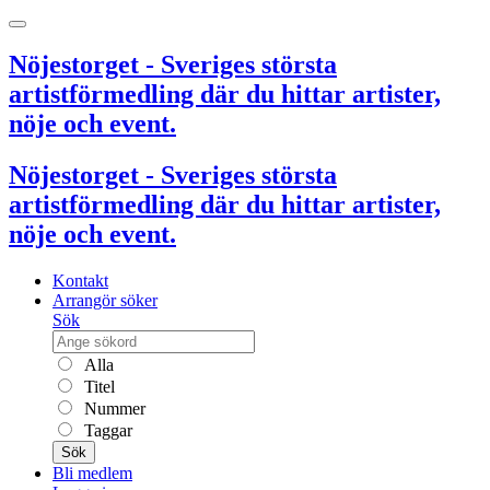
Nöjestorget - Sveriges största
artistförmedling där du hittar artister,
nöje och event.
Nöjestorget - Sveriges största
artistförmedling där du hittar artister,
nöje och event.
Kontakt
Arrangör söker
Sök
Alla
Titel
Nummer
Taggar
Sök
Bli medlem