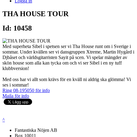
Logga in
THA HOUSE TOUR
Id: 10458
Med superheta Sibel i spetsen ser vi Tha House runt om i Sverige i
sommar. Under kvällen ser vi dansgruppen Xtreme, Martin Hygård i
Djbåset och världsgitarristen Sayit på scen. Vi spelar mängder av
skön house som alla kan tycka om och vi ser Sibel i en ny tuff
klubbversion!
Med oss har vi allt som krävs för en kväll ni aldrig ska glömma! Vi
ses i sommar!
Ring 08-195050 för info
Maila för info
^
Fantastiska Nöjen AB
Box 10011