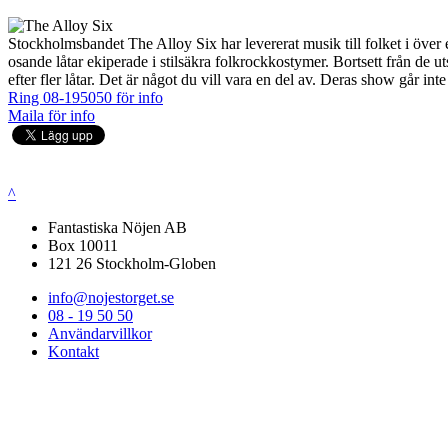
Stockholmsbandet The Alloy Six har levererat musik till folket i över e
osande låtar ekiperade i stilsäkra folkrockkostymer. Bortsett från de u
efter fler låtar. Det är något du vill vara en del av. Deras show går inte 
Ring 08-195050 för info
Maila för info
^
Fantastiska Nöjen AB
Box 10011
121 26 Stockholm-Globen
info@nojestorget.se
08 - 19 50 50
Användarvillkor
Kontakt