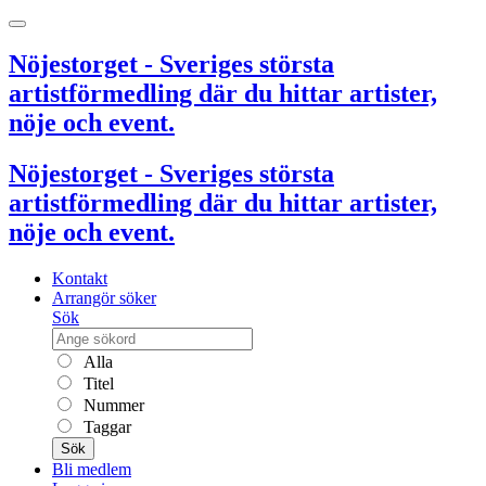
Nöjestorget - Sveriges största
artistförmedling där du hittar artister,
nöje och event.
Nöjestorget - Sveriges största
artistförmedling där du hittar artister,
nöje och event.
Kontakt
Arrangör söker
Sök
Alla
Titel
Nummer
Taggar
Sök
Bli medlem