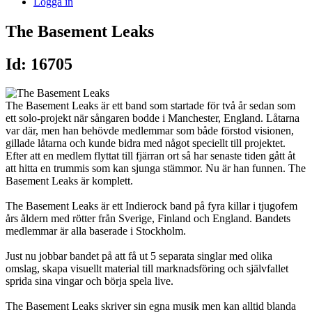
Logga in
The Basement Leaks
Id: 16705
The Basement Leaks är ett band som startade för två år sedan som
ett solo-projekt när sångaren bodde i Manchester, England. Låtarna
var där, men han behövde medlemmar som både förstod visionen,
gillade låtarna och kunde bidra med något speciellt till projektet.
Efter att en medlem flyttat till fjärran ort så har senaste tiden gått åt
att hitta en trummis som kan sjunga stämmor. Nu är han funnen. The
Basement Leaks är komplett.
The Basement Leaks är ett Indierock band på fyra killar i tjugofem
års åldern med rötter från Sverige, Finland och England. Bandets
medlemmar är alla baserade i Stockholm.
Just nu jobbar bandet på att få ut 5 separata singlar med olika
omslag, skapa visuellt material till marknadsföring och självfallet
sprida sina vingar och börja spela live.
The Basement Leaks skriver sin egna musik men kan alltid blanda