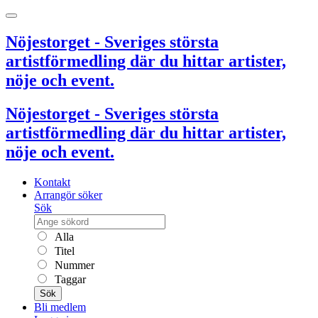
Nöjestorget - Sveriges största
artistförmedling där du hittar artister,
nöje och event.
Nöjestorget - Sveriges största
artistförmedling där du hittar artister,
nöje och event.
Kontakt
Arrangör söker
Sök
Alla
Titel
Nummer
Taggar
Sök
Bli medlem