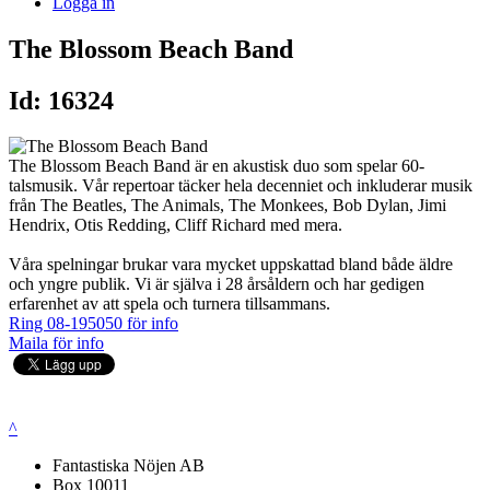
Logga in
The Blossom Beach Band
Id: 16324
The Blossom Beach Band är en akustisk duo som spelar 60-
talsmusik. Vår repertoar täcker hela decenniet och inkluderar musik
från The Beatles, The Animals, The Monkees, Bob Dylan, Jimi
Hendrix, Otis Redding, Cliff Richard med mera.
Våra spelningar brukar vara mycket uppskattad bland både äldre
och yngre publik. Vi är själva i 28 årsåldern och har gedigen
erfarenhet av att spela och turnera tillsammans.
Ring 08-195050 för info
Maila för info
^
Fantastiska Nöjen AB
Box 10011