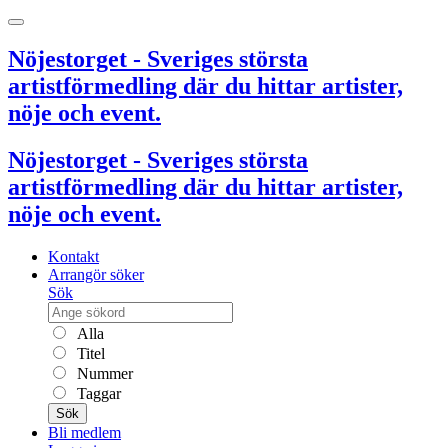
Nöjestorget - Sveriges största
artistförmedling där du hittar artister,
nöje och event.
Nöjestorget - Sveriges största
artistförmedling där du hittar artister,
nöje och event.
Kontakt
Arrangör söker
Sök
Alla
Titel
Nummer
Taggar
Sök
Bli medlem