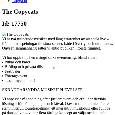
Logga in
The Copycats
Id: 17750
Vi är två rutinerade musiker med lång erfarenhet av att spela live –
från intima spelningar till stora scener, både i Sverige och utomlands.
Oavsett sammanhang sätter vi alltid publiken i första rummet.
Vi har uppträtt på en mängd olika evenemang, bland annat:
▪ Pubar och barer
▪ Bröllop och privata tillställningar
▪ Festivaler
▪ Företagsevent
▪ ...och mycket mer!
SKRÄDDARSYDDA MUSIKUPPLEVELSER
Vi anpassar vår spelning efter just ert event och erbjuder flexibla
lösningar för både ljud, ljus och låtval. Oavsett om ni är ute efter en
stämningsfull loungespelning, ett interaktivt musikquiz eller fullt ös
på dansgolvet – vi har flera färdiga koncept att välja mellan, och