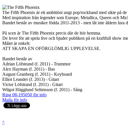
The Fifth Phoenix är ett ambitiöst ungt pop/rockband med sikte på de 
Med inspiration från legender som Europe, Metallica, Queen och Mich
Bandet består av musiker födda 2011-2013 - men låt inte åldern lura dig
På scen är The Fifth Phoenix precis där de hör hemma.
De lever för att spela live och bjuder publiken på en kraftfull show m
Målet är enkelt:
ATT SKAPA EN OFÖRGLÖMLIG UPPLEVELSE.
Bandet består av
Adrian Löfstrand (f. 2011) - Trummor
Alex Hayman (f. 2011) - Bas
August Granberg (f. 2011) - Keyboard
Elliot Leander (f. 2013) - Gitarr
Victor Löfstrand (f. 2011) - Gitarr
Wilgot Hägglund Selimsson (f. 2011) - Sång
Ring 08-195050 för info
Maila för info
^