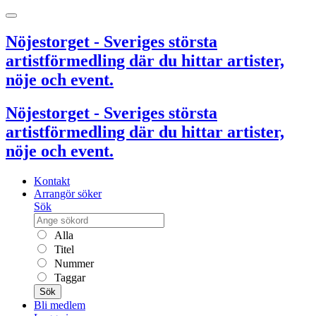
Nöjestorget - Sveriges största
artistförmedling där du hittar artister,
nöje och event.
Nöjestorget - Sveriges största
artistförmedling där du hittar artister,
nöje och event.
Kontakt
Arrangör söker
Sök
Alla
Titel
Nummer
Taggar
Sök
Bli medlem