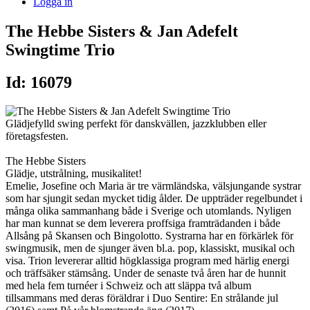
Logga in
The Hebbe Sisters & Jan Adefelt
Swingtime Trio
Id: 16079
Glädjefylld swing perfekt för danskvällen, jazzklubben eller
företagsfesten.
The Hebbe Sisters
Glädje, utstrålning, musikalitet!
Emelie, Josefine och Maria är tre värmländska, välsjungande systrar
som har sjungit sedan mycket tidig ålder. De uppträder regelbundet i
många olika sammanhang både i Sverige och utomlands. Nyligen
har man kunnat se dem leverera proffsiga framträdanden i både
Allsång på Skansen och Bingolotto. Systrarna har en förkärlek för
swingmusik, men de sjunger även bl.a. pop, klassiskt, musikal och
visa. Trion levererar alltid högklassiga program med härlig energi
och träffsäker stämsång. Under de senaste två åren har de hunnit
med hela fem turnéer i Schweiz och att släppa två album
tillsammans med deras föräldrar i Duo Sentire: En strålande jul