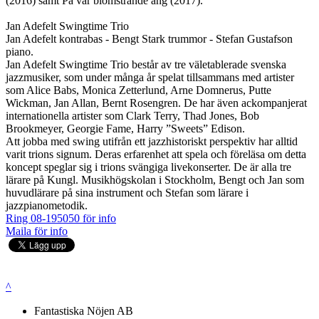
(2016) samt På vår blomstrande äng (2017).
Jan Adefelt Swingtime Trio
Jan Adefelt kontrabas - Bengt Stark trummor - Stefan Gustafson
piano.
Jan Adefelt Swingtime Trio består av tre väletablerade svenska
jazzmusiker, som under många år spelat tillsammans med artister
som Alice Babs, Monica Zetterlund, Arne Domnerus, Putte
Wickman, Jan Allan, Bernt Rosengren. De har även ackompanjerat
internationella artister som Clark Terry, Thad Jones, Bob
Brookmeyer, Georgie Fame, Harry ”Sweets” Edison.
Att jobba med swing utifrån ett jazzhistoriskt perspektiv har alltid
varit trions signum. Deras erfarenhet att spela och föreläsa om detta
koncept speglar sig i trions svängiga livekonserter. De är alla tre
lärare på Kungl. Musikhögskolan i Stockholm, Bengt och Jan som
huvudlärare på sina instrument och Stefan som lärare i
jazzpianometodik.
Ring 08-195050 för info
Maila för info
^
Fantastiska Nöjen AB