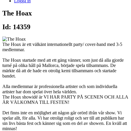
Logga in
The Hoax
Id: 14359
The Hoax är ett välkänt internationellt party/ cover-band med 3-5
medlemmar.
The Hoax startade med att ett gäng vänner, som just då alla gjorde
turné på olika håll på Mallorca, började spela tillsammans. De
märkte då att de hade en otrolig kemi tillsammans och startade
bandet.
Alla medlemmar är professionella artister och som individuella
artister har dom spelat över hela världen.
The Hoax showidé är VI HAR PARTY PÅ SCENEN OCH ALLA
ÄR VÄLKOMNA TILL FESTEN!
Det finns inte en möjlighet att någon går orörd ifrån vår show. Vi
spelar allt, för alla. Vi har otroligt roligt och ser till att publiken har
sin livs bästa fest och känner sig som en del av showen. En kväll att
minnas!