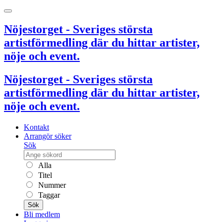
Nöjestorget - Sveriges största
artistförmedling där du hittar artister,
nöje och event.
Nöjestorget - Sveriges största
artistförmedling där du hittar artister,
nöje och event.
Kontakt
Arrangör söker
Sök
Alla
Titel
Nummer
Taggar
Sök
Bli medlem