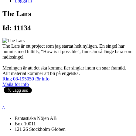
Logga in
The Lars
Id: 11134
The Lars är ett project som jag startat helt nyligen. En singel har
hunnits med hittills, "How is it possible", finns än så länge bara som
radiosingel.
Meningen är att det ska komma fler singlar inom en snar framtid.
Allt material kommer att bli på engelska.
Ring 08-195050 för info
Maila för info
^
Fantastiska Nöjen AB
Box 10011
121 26 Stockholm-Globen