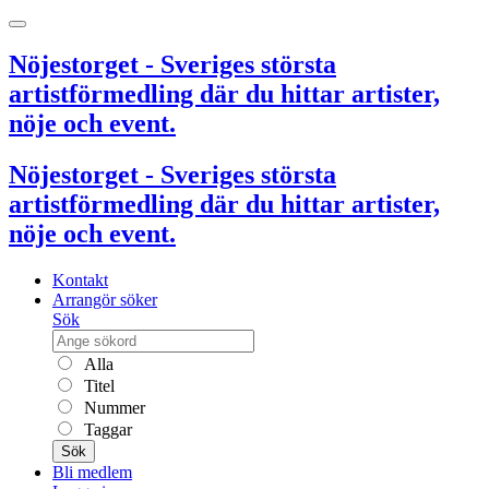
Nöjestorget - Sveriges största
artistförmedling där du hittar artister,
nöje och event.
Nöjestorget - Sveriges största
artistförmedling där du hittar artister,
nöje och event.
Kontakt
Arrangör söker
Sök
Alla
Titel
Nummer
Taggar
Sök
Bli medlem