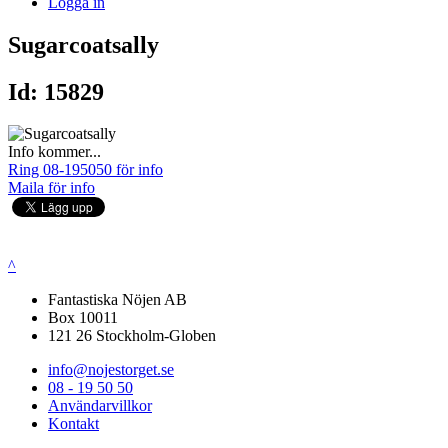
Logga in
Sugarcoatsally
Id: 15829
Info kommer...
Ring 08-195050 för info
Maila för info
^
Fantastiska Nöjen AB
Box 10011
121 26 Stockholm-Globen
info@nojestorget.se
08 - 19 50 50
Användarvillkor
Kontakt