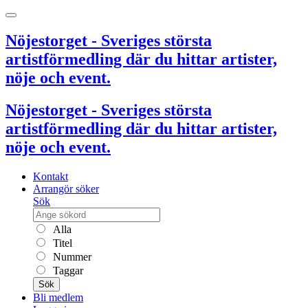
Nöjestorget - Sveriges största
artistförmedling där du hittar artister,
nöje och event.
Nöjestorget - Sveriges största
artistförmedling där du hittar artister,
nöje och event.
Kontakt
Arrangör söker
Sök
Alla
Titel
Nummer
Taggar
Sök
Bli medlem