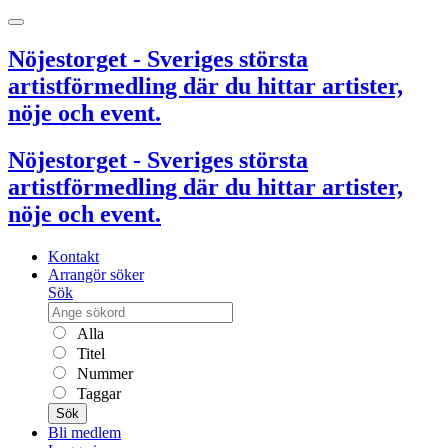
Nöjestorget - Sveriges största
artistförmedling där du hittar artister,
nöje och event.
Nöjestorget - Sveriges största
artistförmedling där du hittar artister,
nöje och event.
Kontakt
Arrangör söker
Sök
Alla
Titel
Nummer
Taggar
Sök
Bli medlem