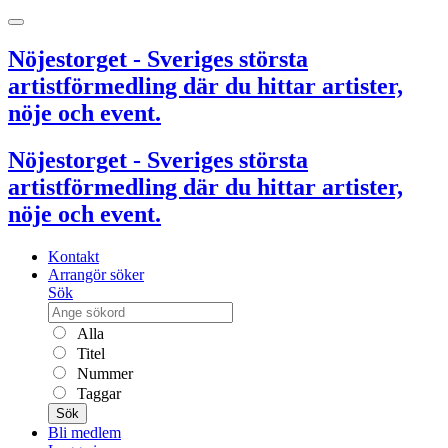
Nöjestorget - Sveriges största
artistförmedling där du hittar artister,
nöje och event.
Nöjestorget - Sveriges största
artistförmedling där du hittar artister,
nöje och event.
Kontakt
Arrangör söker
Sök
Alla
Titel
Nummer
Taggar
Sök
Bli medlem