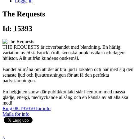
Logga in
The Requests
Id: 15393
THE REQUESTS är coverbandet med blandning. En härlig
variation av 50-talsrock'n'roll, svenska popklassiker och dagens
hitlistor. Allt utifrån kundens önskemål.
Bandet är måna om att det är bra ljud i lokalen och har med sig den
senaste ljud och ljusutrustningen för att få den perfekta
partystämningen.
En helgjuten show där publikkontakt står i centrum med massa
glädje, energi, medryckande allsång och en känsla av att alla ska
med!
Ring 08-195050 för info
Maila för info
^