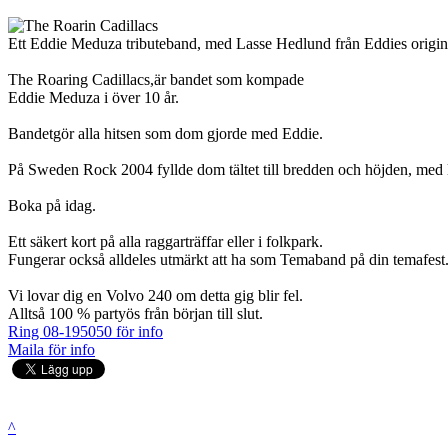
Ett Eddie Meduza tributeband, med Lasse Hedlund från Eddies origin
The Roaring Cadillacs,är bandet som kompade
Eddie Meduza i över 10 år.
Bandetgör alla hitsen som dom gjorde med Eddie.
På Sweden Rock 2004 fyllde dom tältet till bredden och höjden, med l
Boka på idag.
Ett säkert kort på alla raggarträffar eller i folkpark.
Fungerar också alldeles utmärkt att ha som Temaband på din temafest
Vi lovar dig en Volvo 240 om detta gig blir fel.
Alltså 100 % partyös från början till slut.
Ring 08-195050 för info
Maila för info
^