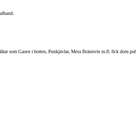
alband.
åtar som Gasen i botten, Punkjävlar, Mera Brännvin m.fl. fick dom pub
.