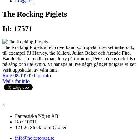
Logga in
The Rocking Piglets
Id: 17571
The Rocking Piglets är ett coverband som spelar mycket indierock,
till exempel PJ Harvey, the Killers, Julian Baker och Arcade Fire.
Bandet har tre medlemmar: Jerry på trummor, Peter på bas och Lisa
på sång och lite synth. Vi har spelat live några gånger tidigare vilket
varit uppskattat av våra fans.
Ring 08-195050 för info
Maila för info
^
Fantastiska Nöjen AB
Box 10011
121 26 Stockholm-Globen
info@nojestorget.se