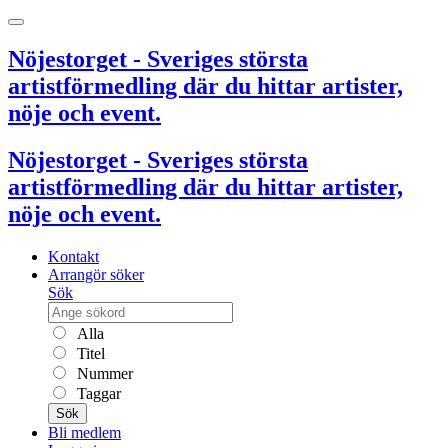
Nöjestorget - Sveriges största
artistförmedling där du hittar artister,
nöje och event.
Nöjestorget - Sveriges största
artistförmedling där du hittar artister,
nöje och event.
Kontakt
Arrangör söker
Sök
Alla
Titel
Nummer
Taggar
Sök
Bli medlem