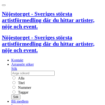
Nöjestorget - Sveriges största
artistförmedling där du hittar artister,
nöje och event.
Nöjestorget - Sveriges största
artistförmedling där du hittar artister,
nöje och event.
Kontakt
Arrangör söker
Sök
Alla
Titel
Nummer
Taggar
Sök
Bli medlem