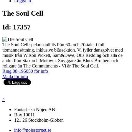
Logga in
The Soul Cell
Id: 17357
The Soul Cell spelar soulhits från 60- och 70-talet i full
tiomannasättning, inklusive blåssektion. Vi fyller dansgolvet med
musik från Wilson Pickett, Sam&Dave, Otis Redding och alla de
andra från Stax och Motown. Snyggare än Blues Brothers och
roligare än The Commitments - Vi är The Soul Cell.
Ring 08-195050 för info
Maila för info
^
Fantastiska Nöjen AB
Box 10011
121 26 Stockholm-Globen
info@nojestorget.se