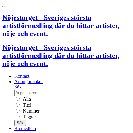
Nöjestorget - Sveriges största
artistförmedling där du hittar artister,
nöje och event.
Nöjestorget - Sveriges största
artistförmedling där du hittar artister,
nöje och event.
Kontakt
Arrangör söker
Sök
Alla
Titel
Nummer
Taggar
Sök
Bli medlem