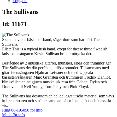
Logga in
The Sullivans
Id: 11671
Skandinaviens bästa bar-band, säger dom som har hört The
Sullivans.
Eller: This is a typical irish band, exept for theese three Swedish
lads, som sångaren Kevin Sullivan brukar uttrycka det.
Bestående av 2 akustiska gitarrer, munspel, elbas och trummor ger
The Sullivans det där perfekta, tidlösa soundet. Tillsammans med
gitarristen/sångaren Hjalmar Leissner och med Uppsala
bassisten/sångaren Marc Gransten och trummisen Fredrik Dahllöf,
blir kvällen en helgjuten musikalisk resa från Cohen, Dylan och
Donovan till Neil Young, Tom Petty och Pink Floyd.
The Sullivans har dessutom en hel del eget utsökt material som vävs
in i repertoaren och smälter samman på ett lika tidlöst och klassiskt
vis.
Ring 08-195050 för info
Maila för info