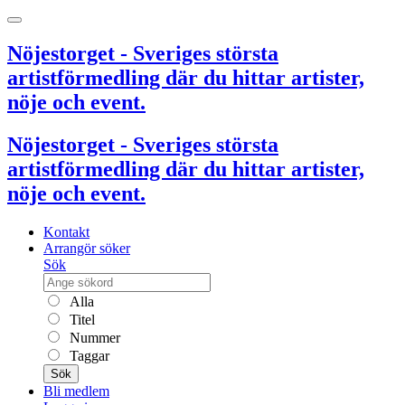
Nöjestorget - Sveriges största
artistförmedling där du hittar artister,
nöje och event.
Nöjestorget - Sveriges största
artistförmedling där du hittar artister,
nöje och event.
Kontakt
Arrangör söker
Sök
Alla
Titel
Nummer
Taggar
Sök
Bli medlem