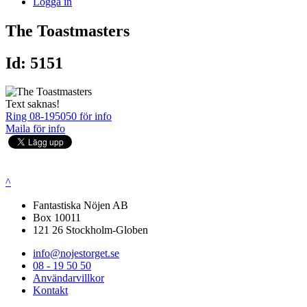
Logga in
The Toastmasters
Id: 5151
Text saknas!
Ring 08-195050 för info
Maila för info
^
Fantastiska Nöjen AB
Box 10011
121 26 Stockholm-Globen
info@nojestorget.se
08 - 19 50 50
Användarvillkor
Kontakt