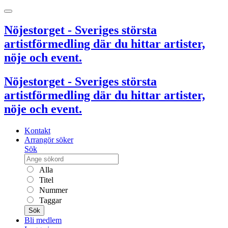
Nöjestorget - Sveriges största
artistförmedling där du hittar artister,
nöje och event.
Nöjestorget - Sveriges största
artistförmedling där du hittar artister,
nöje och event.
Kontakt
Arrangör söker
Sök
Alla
Titel
Nummer
Taggar
Sök
Bli medlem