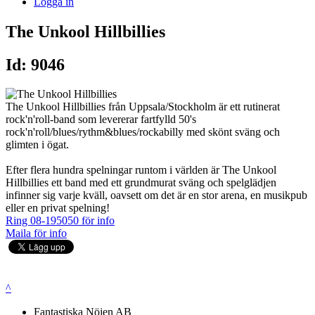
Logga in
The Unkool Hillbillies
Id: 9046
The Unkool Hillbillies från Uppsala/Stockholm är ett rutinerat
rock'n'roll-band som levererar fartfylld 50's
rock'n'roll/blues/rythm&blues/rockabilly med skönt sväng och
glimten i ögat.
Efter flera hundra spelningar runtom i världen är The Unkool
Hillbillies ett band med ett grundmurat sväng och spelglädjen
infinner sig varje kväll, oavsett om det är en stor arena, en musikpub
eller en privat spelning!
Ring 08-195050 för info
Maila för info
^
Fantastiska Nöjen AB