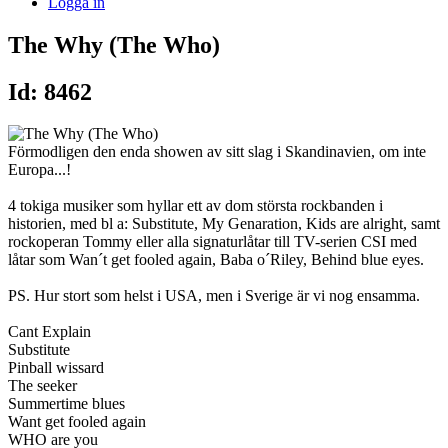
Logga in
The Why (The Who)
Id: 8462
Förmodligen den enda showen av sitt slag i Skandinavien, om inte
Europa...!
4 tokiga musiker som hyllar ett av dom största rockbanden i
historien, med bl a: Substitute, My Genaration, Kids are alright, samt
rockoperan Tommy eller alla signaturlåtar till TV-serien CSI med
låtar som Wan´t get fooled again, Baba o´Riley, Behind blue eyes.
PS. Hur stort som helst i USA, men i Sverige är vi nog ensamma.
Cant Explain
Substitute
Pinball wissard
The seeker
Summertime blues
Want get fooled again
WHO are you