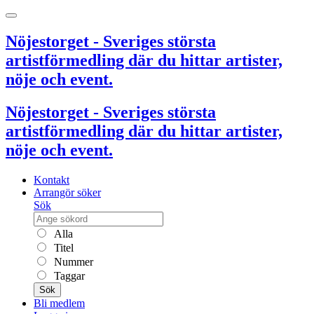
Nöjestorget - Sveriges största
artistförmedling där du hittar artister,
nöje och event.
Nöjestorget - Sveriges största
artistförmedling där du hittar artister,
nöje och event.
Kontakt
Arrangör söker
Sök
Alla
Titel
Nummer
Taggar
Sök
Bli medlem