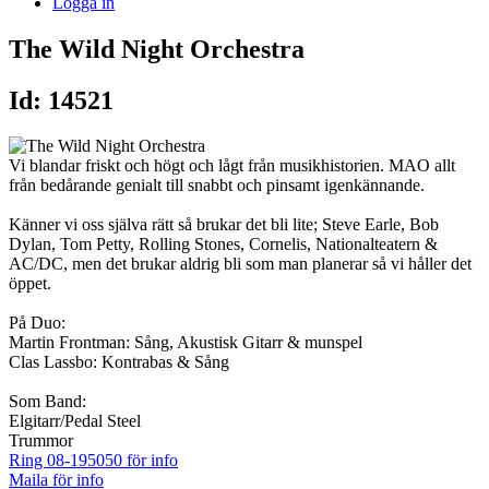
Logga in
The Wild Night Orchestra
Id: 14521
Vi blandar friskt och högt och lågt från musikhistorien. MAO allt
från bedårande genialt till snabbt och pinsamt igenkännande.
Känner vi oss själva rätt så brukar det bli lite; Steve Earle, Bob
Dylan, Tom Petty, Rolling Stones, Cornelis, Nationalteatern &
AC/DC, men det brukar aldrig bli som man planerar så vi håller det
öppet.
På Duo:
Martin Frontman: Sång, Akustisk Gitarr & munspel
Clas Lassbo: Kontrabas & Sång
Som Band:
Elgitarr/Pedal Steel
Trummor
Ring 08-195050 för info
Maila för info