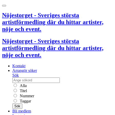
Nöjestorget - Sveriges största
artistförmedling där du hittar artister,
nöje och event.
Nöjestorget - Sveriges största
artistförmedling där du hittar artister,
nöje och event.
Kontakt
Arrangör söker
Sök
Alla
Titel
Nummer
Taggar
Sök
Bli medlem