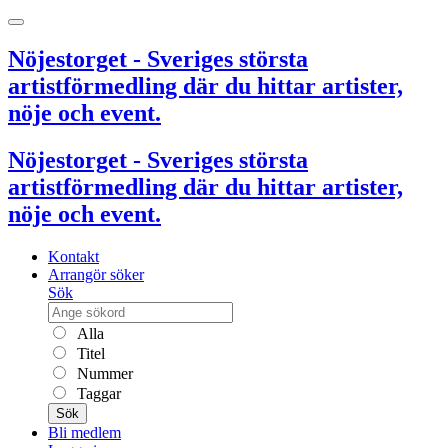
Nöjestorget - Sveriges största
artistförmedling där du hittar artister,
nöje och event.
Nöjestorget - Sveriges största
artistförmedling där du hittar artister,
nöje och event.
Kontakt
Arrangör söker
Sök
Alla
Titel
Nummer
Taggar
Sök
Bli medlem