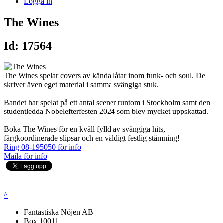
Logga in
The Wines
Id: 17564
The Wines spelar covers av kända låtar inom funk- och soul. De
skriver även eget material i samma svängiga stuk.
Bandet har spelat på ett antal scener runtom i Stockholm samt den
studentledda Nobelefterfesten 2024 som blev mycket uppskattad.
Boka The Wines för en kväll fylld av svängiga hits,
färgkoordinerade slipsar och en väldigt festlig stämning!
Ring 08-195050 för info
Maila för info
^
Fantastiska Nöjen AB
Box 10011