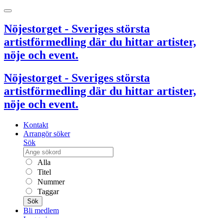
Nöjestorget - Sveriges största
artistförmedling där du hittar artister,
nöje och event.
Nöjestorget - Sveriges största
artistförmedling där du hittar artister,
nöje och event.
Kontakt
Arrangör söker
Sök
Alla
Titel
Nummer
Taggar
Sök
Bli medlem