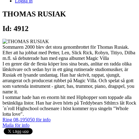
Logga in
THOMAS RUSIAK
Id: 4912
Sommaren 2000 blev det stora genombrottet för Thomas Rusiak.
Efter att ha jobbat med Petter, Len, Slick Rick, Robyn, Titiyo, Dilba
m.fl. så debuterade han med egna albumet Magic Villa
I en genre där de flesta köper loss sina beats, anlitar en radda olika
låtskrivare och sedan hyr in ett gäng rutinerade studiomusiker, är
Rusiak ett lysande undantag. Han har skrivit, rappat, sjungit,
arrangerat och producerat rubbet på Magic Villa. Och spelat så gott
som vartenda instrument - gitarr, bas, trummor, piano, dragspel, you
name it.
I sommar hade han en enorm hit med Hiphopper som toppade alla
betänkliga listor. Han har även hörts på Teddybears Sthlm:s låt Rock
´n´roll Highschool ochsenare i höst kommer nya singeln "Whole
lotta love".
Ring 08-195050 för info
Maila för info