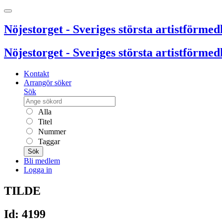
Nöjestorget - Sveriges största artistförmedl
Nöjestorget - Sveriges största artistförmedl
Kontakt
Arrangör söker
Sök
Alla
Titel
Nummer
Taggar
Sök
Bli medlem
Logga in
TILDE
Id: 4199