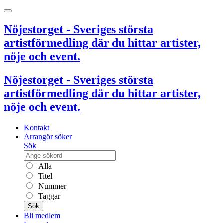
Nöjestorget - Sveriges största
artistförmedling där du hittar artister,
nöje och event.
Nöjestorget - Sveriges största
artistförmedling där du hittar artister,
nöje och event.
Kontakt
Arrangör söker
Sök
Alla
Titel
Nummer
Taggar
Sök
Bli medlem