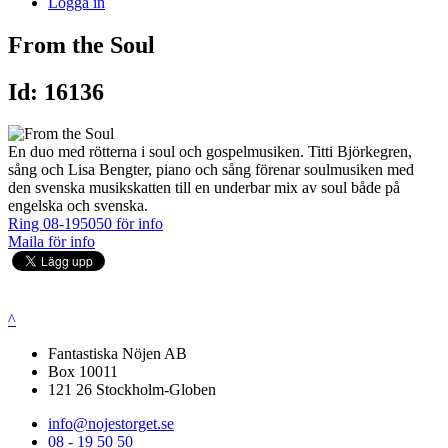
Logga in
From the Soul
Id: 16136
En duo med rötterna i soul och gospelmusiken. Titti Björkegren,
sång och Lisa Bengter, piano och sång förenar soulmusiken med
den svenska musikskatten till en underbar mix av soul både på
engelska och svenska.
Ring 08-195050 för info
Maila för info
^
Fantastiska Nöjen AB
Box 10011
121 26 Stockholm-Globen
info@nojestorget.se
08 - 19 50 50