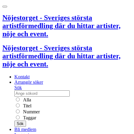
Nöjestorget - Sveriges största
artistförmedling där du hittar artister,
nöje och event.
Nöjestorget - Sveriges största
artistförmedling där du hittar artister,
nöje och event.
Kontakt
Arrangör söker
Sök
Alla
Titel
Nummer
Taggar
Sök
Bli medlem