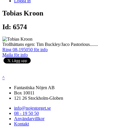
Logga in
Tobias Kroon
Id: 6574
Trollhättans egen: Tim Buckley/Jaco Pastorious.......
Ring 08-195050 för info
Maila för info
^
Fantastiska Nöjen AB
Box 10011
121 26 Stockholm-Globen
info@nojestorget.se
08 - 19 50 50
Användarvillkor
Kontakt