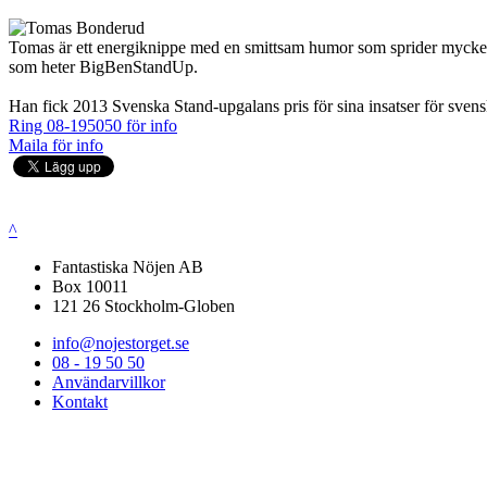
Tomas är ett energiknippe med en smittsam humor som sprider mycket 
som heter BigBenStandUp.
Han fick 2013 Svenska Stand-upgalans pris för sina insatser för svens
Ring 08-195050 för info
Maila för info
^
Fantastiska Nöjen AB
Box 10011
121 26 Stockholm-Globen
info@nojestorget.se
08 - 19 50 50
Användarvillkor
Kontakt