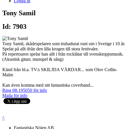
Logga in
Tony Samil
Id: 7903
Tony Samil, skådespelaren som trubadurat runt om i Sverige i 10 år.
Spelat på allt ifrån den lilla krogen till stora festivaler.
På repertoaren spelar han allt i från rocklåtar till svensktoppsmusik.
(Akustisk gitarr, munspel & sång)
Känd från bl.a. TV:s SKILJDA VÄRDAR... som Olov Collin-
Malm
Kan även komma med sitt fantastiska coverband...
Ring 08-195050 för info
Maila för info
^
Fantastiska Nöjen AB