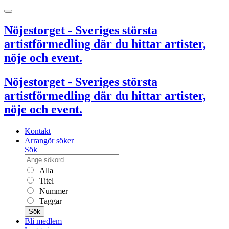
Nöjestorget - Sveriges största
artistförmedling där du hittar artister,
nöje och event.
Nöjestorget - Sveriges största
artistförmedling där du hittar artister,
nöje och event.
Kontakt
Arrangör söker
Sök
Alla
Titel
Nummer
Taggar
Sök
Bli medlem