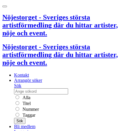
Nöjestorget - Sveriges största
artistförmedling där du hittar artister,
nöje och event.
Nöjestorget - Sveriges största
artistförmedling där du hittar artister,
nöje och event.
Kontakt
Arrangör söker
Sök
Alla
Titel
Nummer
Taggar
Sök
Bli medlem