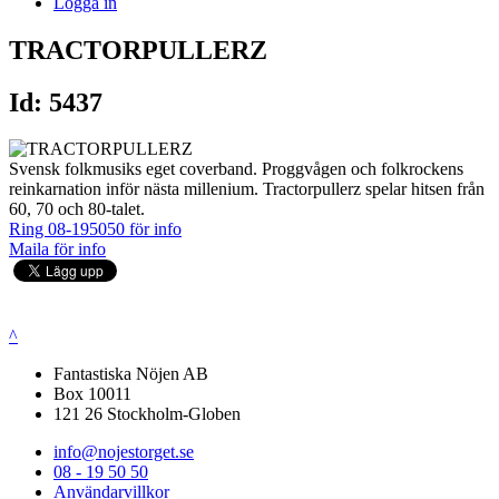
Logga in
TRACTORPULLERZ
Id: 5437
Svensk folkmusiks eget coverband. Proggvågen och folkrockens
reinkarnation inför nästa millenium. Tractorpullerz spelar hitsen från
60, 70 och 80-talet.
Ring 08-195050 för info
Maila för info
^
Fantastiska Nöjen AB
Box 10011
121 26 Stockholm-Globen
info@nojestorget.se
08 - 19 50 50
Användarvillkor