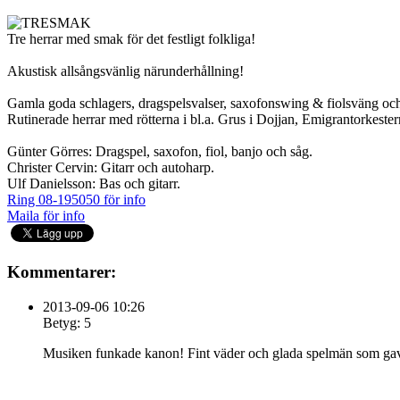
Tre herrar med smak för det festligt folkliga!
Akustisk allsångsvänlig närunderhållning!
Gamla goda schlagers, dragspelsvalser, saxofonswing & fiolsväng och
Rutinerade herrar med rötterna i bl.a. Grus i Dojjan, Emigrantorkeste
Günter Görres: Dragspel, saxofon, fiol, banjo och såg.
Christer Cervin: Gitarr och autoharp.
Ulf Danielsson: Bas och gitarr.
Ring 08-195050 för info
Maila för info
Kommentarer:
2013-09-06 10:26
Betyg: 5
Musiken funkade kanon! Fint väder och glada spelmän som gav jä