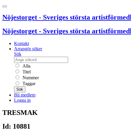
Nöjestorget - Sveriges största artistförmedl
Nöjestorget - Sveriges största artistförmedl
Kontakt
Arrangör söker
Sök
Alla
Titel
Nummer
Taggar
Sök
Bli medlem
Logga in
TRESMAK
Id: 10881