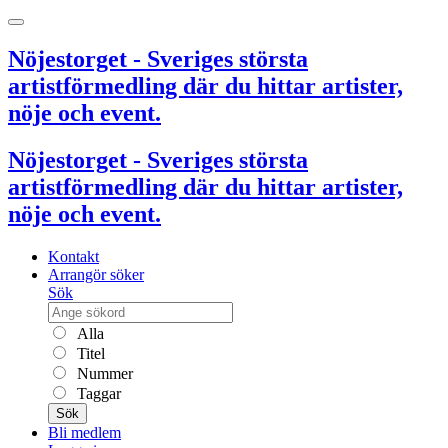
Nöjestorget - Sveriges största
artistförmedling där du hittar artister,
nöje och event.
Nöjestorget - Sveriges största
artistförmedling där du hittar artister,
nöje och event.
Kontakt
Arrangör söker
Sök
Alla
Titel
Nummer
Taggar
Sök
Bli medlem