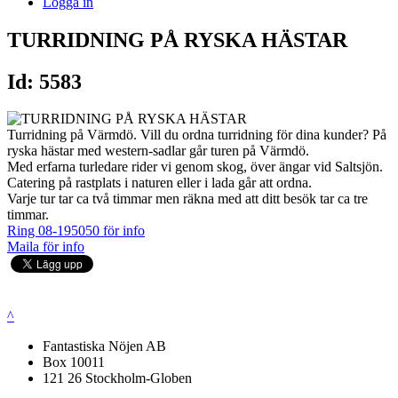
Logga in
TURRIDNING PÅ RYSKA HÄSTAR
Id: 5583
Turridning på Värmdö. Vill du ordna turridning för dina kunder? På
ryska hästar med western-sadlar går turen på Värmdö.
Med erfarna turledare rider vi genom skog, över ängar vid Saltsjön.
Catering på rastplats i naturen eller i lada går att ordna.
Varje tur tar ca två timmar men räkna med att ditt besök tar ca tre
timmar.
Ring 08-195050 för info
Maila för info
^
Fantastiska Nöjen AB
Box 10011
121 26 Stockholm-Globen