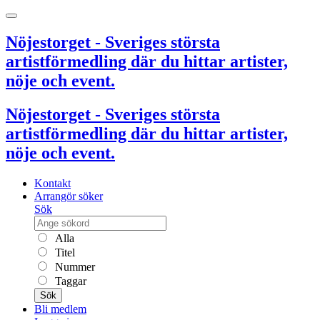
Nöjestorget - Sveriges största
artistförmedling där du hittar artister,
nöje och event.
Nöjestorget - Sveriges största
artistförmedling där du hittar artister,
nöje och event.
Kontakt
Arrangör söker
Sök
Alla
Titel
Nummer
Taggar
Sök
Bli medlem