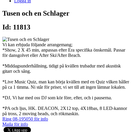
Logga in
Tusen och en Schlager
Id: 11813
Vi kan erbjuda följande arrangemang;
*Show, 2 X 45 min, anpassas efter Era specifika önskemål. Passar
för dansgolvet eller After Ski/After Beach.
*Middagsunderhållning, tidigt på kvällen trubadur med akustisk
gitarr och sång.
*Live Music Quiz, man kan börja kvällen med en Quiz vilken håller
på ca 1 timma. Ni står för priser, vi ser till att ingen lämnar lokalen.
*DJ, Vi har med oss DJ som kör före, efter, och i pauserna.
*PA och ljus, HK. DEACON, 2X12 top, 4X18bas, 8 LED-kannor
på tross, 2 moving heads, och rökmaskin.
Ring 08-195050 för info
Maila för info