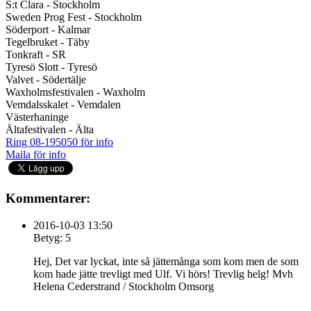
S:t Clara - Stockholm
Sweden Prog Fest - Stockholm
Söderport - Kalmar
Tegelbruket - Täby
Tonkraft - SR
Tyresö Slott - Tyresö
Valvet - Södertälje
Waxholmsfestivalen - Waxholm
Vemdalsskalet - Vemdalen
Västerhaninge
Ältafestivalen - Älta
Ring 08-195050 för info
Maila för info
Kommentarer:
2016-10-03 13:50
Betyg: 5
Hej, Det var lyckat, inte så jättemånga som kom men de som
kom hade jätte trevligt med Ulf. Vi hörs! Trevlig helg! Mvh
Helena Cederstrand / Stockholm Omsorg