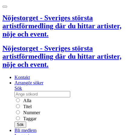
Nöjestorget - Sveriges största
artistförmedling där du hittar artister,
nöje och event.
Nöjestorget - Sveriges största
artistförmedling där du hittar artister,
nöje och event.
Kontakt
Arrangör söker
Sök
Alla
Titel
Nummer
Taggar
Sök
Bli medlem