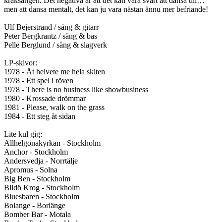
kråksången. Det negativa är att det kan vara svårt att dansa till…
men att dansa mentalt, det kan ju vara nästan ännu mer befriande!
Ulf Bejerstrand / sång & gitarr
Peter Bergkrantz / sång & bas
Pelle Berglund / sång & slagverk
LP-skivor:
1978 - Åt helvete me hela skiten
1978 - Ett spel i röven
1978 - There is no business like showbusiness
1980 - Krossade drömmar
1981 - Please, walk on the grass
1984 - Ett steg åt sidan
Lite kul gig:
Allhelgonakyrkan - Stockholm
Anchor - Stockholm
Andersvedja - Norrtälje
Apromus - Solna
Big Ben - Stockholm
Blidö Krog - Stockholm
Bluesbaren - Stockholm
Bolange - Borlänge
Bomber Bar - Motala