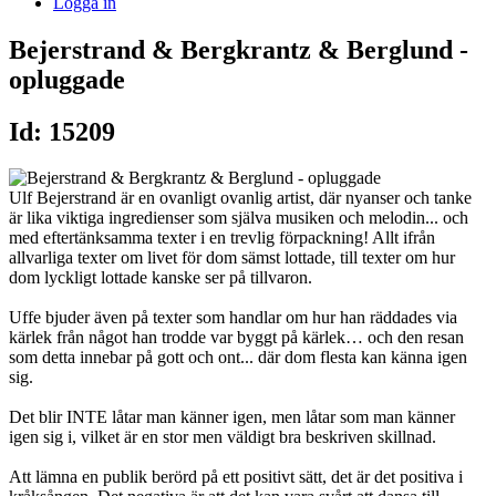
Logga in
Bejerstrand & Bergkrantz & Berglund -
opluggade
Id: 15209
Ulf Bejerstrand är en ovanligt ovanlig artist, där nyanser och tanke
är lika viktiga ingredienser som själva musiken och melodin... och
med eftertänksamma texter i en trevlig förpackning! Allt ifrån
allvarliga texter om livet för dom sämst lottade, till texter om hur
dom lyckligt lottade kanske ser på tillvaron.
Uffe bjuder även på texter som handlar om hur han räddades via
kärlek från något han trodde var byggt på kärlek… och den resan
som detta innebar på gott och ont... där dom flesta kan känna igen
sig.
Det blir INTE låtar man känner igen, men låtar som man känner
igen sig i, vilket är en stor men väldigt bra beskriven skillnad.
Att lämna en publik berörd på ett positivt sätt, det är det positiva i