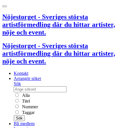
Nöjestorget - Sveriges största
artistförmedling där du hittar artister,
nöje och event.
Nöjestorget - Sveriges största
artistförmedling där du hittar artister,
nöje och event.
Kontakt
Arrangör söker
Sök
Alla
Titel
Nummer
Taggar
Sök
Bli medlem