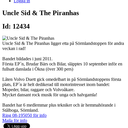
Logga in
Uncle Sid & The Piranhas
Id: 12434
Uncle Sid & The Piranhas ligger etta på Sörmlandstoppen för andra
veckan i rad!
Bandet bildades i juni 2011.
Första EP´n, Brudar Bärs och Bilar, släpptes 10 september inför en
fullsatt danslada i Ökna (över 300 pers)
Låten Volvo Duett gick omedelbart in på Sörmlandstoppens första
plats, EP´n är helt dedikerad till motorintresset inom bandet:
Mopeder, bilar, raggare och Volvoåkare.
Mycket dansant rock musik för unga och halvgamla!
Bandet har 6 medlemmar plus tekniker och är hemmahörande i
Stålboga, Sörmland.
Ring 08-195050 för info
Maila för info