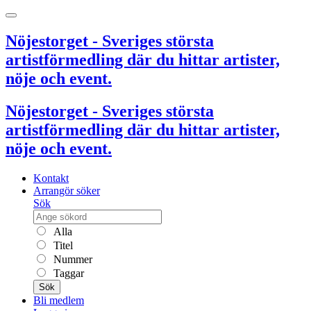
Nöjestorget - Sveriges största
artistförmedling där du hittar artister,
nöje och event.
Nöjestorget - Sveriges största
artistförmedling där du hittar artister,
nöje och event.
Kontakt
Arrangör söker
Sök
Alla
Titel
Nummer
Taggar
Sök
Bli medlem