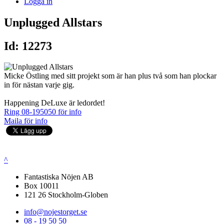
Logga in
Unplugged Allstars
Id: 12273
Micke Östling med sitt projekt som är han plus två som han plockar
in för nästan varje gig.
Happening DeLuxe är ledordet!
Ring 08-195050 för info
Maila för info
^
Fantastiska Nöjen AB
Box 10011
121 26 Stockholm-Globen
info@nojestorget.se
08 - 19 50 50