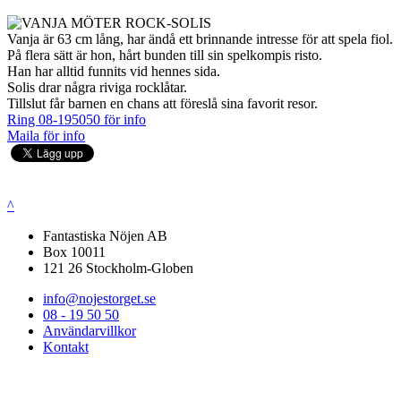
Vanja är 63 cm lång, har ändå ett brinnande intresse för att spela fiol.
På flera sätt är hon, hårt bunden till sin spelkompis risto.
Han har alltid funnits vid hennes sida.
Solis drar några riviga rocklåtar.
Tillslut får barnen en chans att föreslå sina favorit resor.
Ring 08-195050 för info
Maila för info
^
Fantastiska Nöjen AB
Box 10011
121 26 Stockholm-Globen
info@nojestorget.se
08 - 19 50 50
Användarvillkor
Kontakt