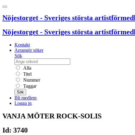
Nöjestorget - Sveriges största artistförmedl
Nöjestorget - Sveriges största artistförmedl
Kontakt
Arrangör söker
Sök
Alla
Titel
Nummer
Taggar
Sök
Bli medlem
Logga in
VANJA MÖTER ROCK-SOLIS
Id: 3740