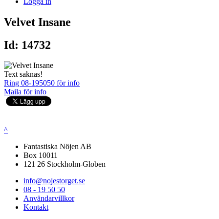
Logga in
Velvet Insane
Id: 14732
Text saknas!
Ring 08-195050 för info
Maila för info
^
Fantastiska Nöjen AB
Box 10011
121 26 Stockholm-Globen
info@nojestorget.se
08 - 19 50 50
Användarvillkor
Kontakt