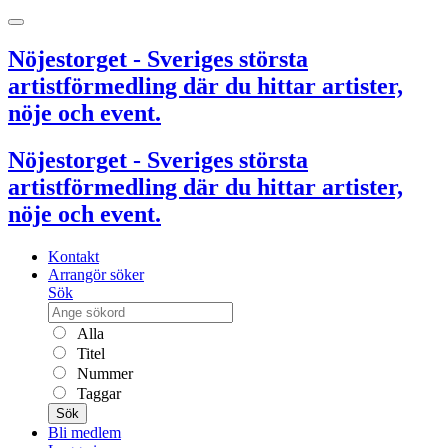
Nöjestorget - Sveriges största
artistförmedling där du hittar artister,
nöje och event.
Nöjestorget - Sveriges största
artistförmedling där du hittar artister,
nöje och event.
Kontakt
Arrangör söker
Sök
Alla
Titel
Nummer
Taggar
Sök
Bli medlem