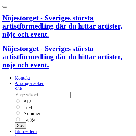
Nöjestorget - Sveriges största
artistförmedling där du hittar artister,
nöje och event.
Nöjestorget - Sveriges största
artistförmedling där du hittar artister,
nöje och event.
Kontakt
Arrangör söker
Sök
Alla
Titel
Nummer
Taggar
Sök
Bli medlem