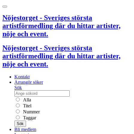
Nöjestorget - Sveriges största
artistförmedling där du hittar artister,
nöje och event.
Nöjestorget - Sveriges största
artistförmedling där du hittar artister,
nöje och event.
Kontakt
Arrangör söker
Sök
Alla
Titel
Nummer
Taggar
Sök
Bli medlem