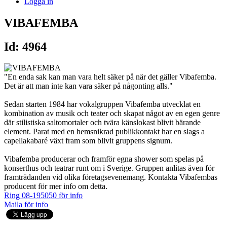
Logga in
VIBAFEMBA
Id: 4964
"En enda sak kan man vara helt säker på när det gäller Vibafemba.
Det är att man inte kan vara säker på någonting alls."
Sedan starten 1984 har vokalgruppen Vibafemba utvecklat en
kombination av musik och teater och skapat något av en egen genre
där stilistiska saltomortaler och tvära känslokast blivit bärande
element. Parat med en hemsnikrad publikkontakt har en slags a
capellakabaré växt fram som blivit gruppens signum.
Vibafemba producerar och framför egna shower som spelas på
konserthus och teatrar runt om i Sverige. Gruppen anlitas även för
framträdanden vid olika företagsevenemang. Kontakta Vibafembas
producent för mer info om detta.
Ring 08-195050 för info
Maila för info