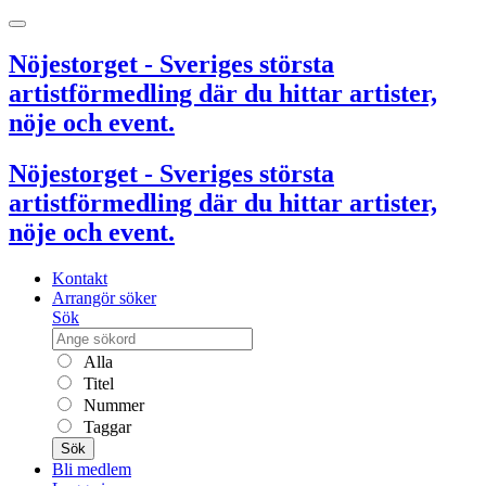
Nöjestorget - Sveriges största
artistförmedling där du hittar artister,
nöje och event.
Nöjestorget - Sveriges största
artistförmedling där du hittar artister,
nöje och event.
Kontakt
Arrangör söker
Sök
Alla
Titel
Nummer
Taggar
Sök
Bli medlem