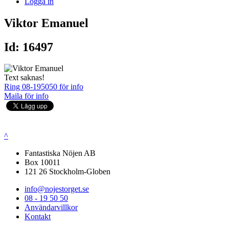
Logga in
Viktor Emanuel
Id: 16497
Text saknas!
Ring 08-195050 för info
Maila för info
^
Fantastiska Nöjen AB
Box 10011
121 26 Stockholm-Globen
info@nojestorget.se
08 - 19 50 50
Användarvillkor
Kontakt